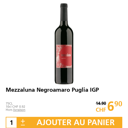
Mezzaluna Negroamaro Puglia IGP
6
90
14.90
75
CL
10cl CHF 0.92
CHF
Hors
livraison
AJOUTER AU PANIER