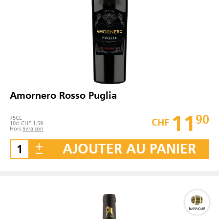
Amornero Rosso Puglia
11
90
75
CL
CHF
10cl CHF 1.59
Hors
livraison
AJOUTER AU PANIER