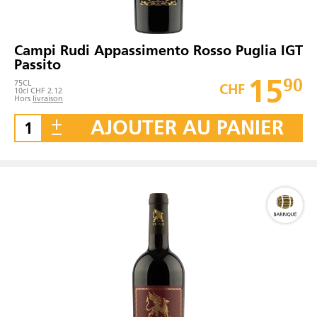
Campi Rudi Appassimento Rosso Puglia IGT
Passito
15
90
75
CL
CHF
10cl CHF 2.12
Hors
livraison
AJOUTER AU PANIER