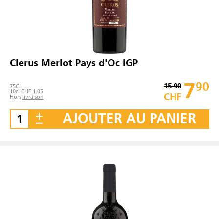
Clerus Merlot Pays d'Oc IGP
7
90
15.90
75
CL
10cl CHF 1.05
CHF
Hors
livraison
AJOUTER AU PANIER