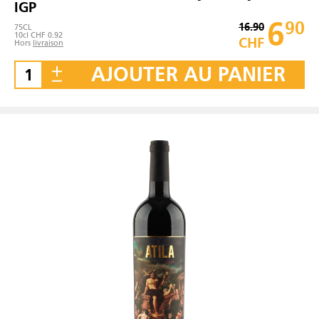
IGP
6
90
16.90
75
CL
10cl CHF 0.92
CHF
Hors
livraison
AJOUTER AU PANIER