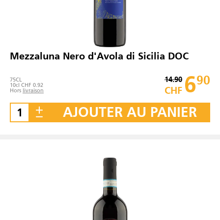
Mezzaluna Nero d'Avola di Sicilia DOC
6
90
14.90
75
CL
10cl CHF 0.92
CHF
Hors
livraison
AJOUTER AU PANIER