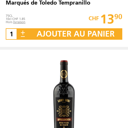
Marqués de Toledo Tempranillo
13
90
75
CL
CHF
10cl CHF 1.85
Hors
livraison
AJOUTER AU PANIER