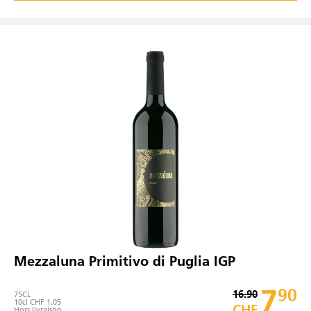
Mezzaluna Primitivo di Puglia IGP
7
90
16.90
75
CL
10cl CHF 1.05
CHF
Hors
livraison