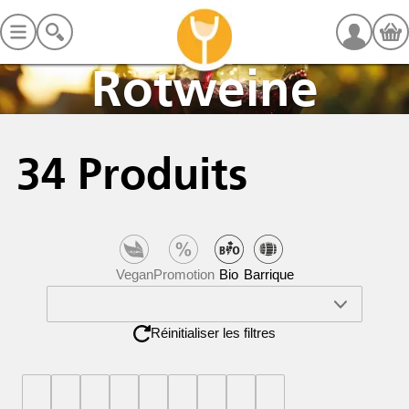
Rotweine
34
Produits
Vegan
Promotion
Bio
Barrique
Réinitialiser les filtres
Prix
Land
Anbauregion
Weingut
Rebsorte
Schwere
Passt
Jahrgang
Grösse