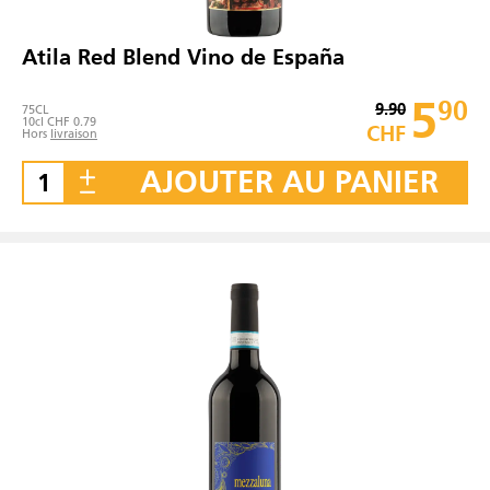
Atila Red Blend Vino de España
5
90
9.90
75
CL
10cl CHF 0.79
CHF
Hors
livraison
AJOUTER AU PANIER