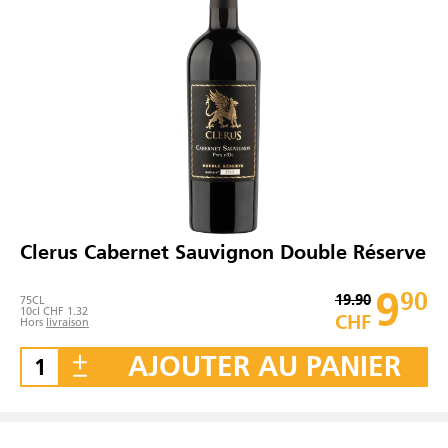
Clerus Cabernet Sauvignon Double Réserve
9
90
19.90
75
CL
10cl CHF 1.32
CHF
Hors
livraison
AJOUTER AU PANIER