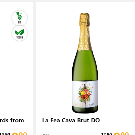
ards from
La Fea Cava Brut DO
14.90
17.90