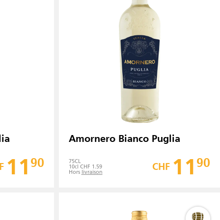
ia
Amornero Bianco Puglia
11
11
90
90
75
CL
F
CHF
10cl CHF 1.59
Hors
livraison