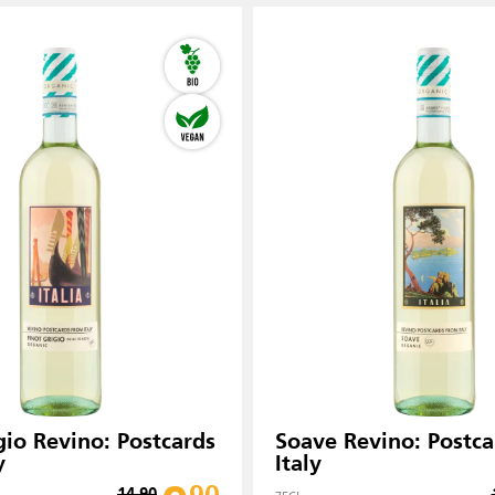
gio Revino: Postcards
Soave Revino: Postc
y
Italy
14.90