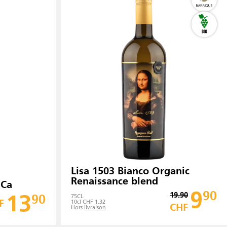
Lisa 1503 Bianco Organic
Renaissance blend
OCa
9
90
13
19.90
90
75
CL
F
10cl CHF 1.32
CHF
Hors
livraison