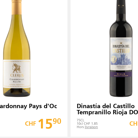
hardonnay Pays d'Oc
Dinastía del Castillo
Tempranillo Rioja D
15
90
75
CL
CHF
CH
10cl CHF 1.85
Hors
livraison