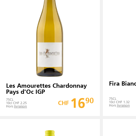
Fira Bian
Les Amourettes Chardonnay
Pays d'Oc IGP
16
90
75
CL
75
CL
CHF
10cl CHF 1.32
10cl CHF 2.25
Hors
livraison
Hors
livraison