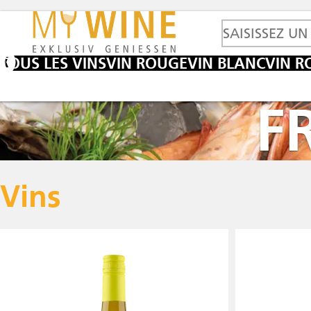
TOUS LES VINS
VIN ROUGE
VIN BLANC
VIN R
F
Vins