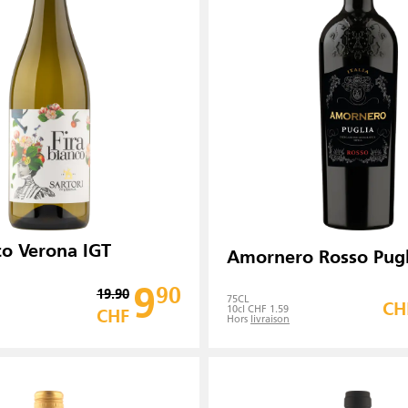
co Verona IGT
Amornero Rosso Pugl
9
90
19.90
75
CL
CH
10cl CHF 1.59
CHF
Hors
livraison