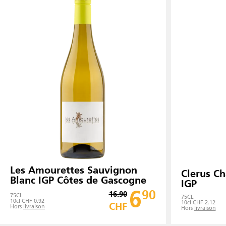
Les Amourettes Sauvignon
Clerus C
Blanc IGP Côtes de Gascogne
IGP
6
90
16.90
75
CL
75
CL
10cl CHF 0.92
10cl CHF 2.12
CHF
Hors
livraison
Hors
livraison