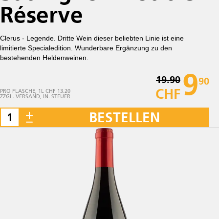
Réserve
Clerus - Legende. Dritte Wein dieser beliebten Linie ist eine
limitierte Specialedition. Wunderbare Ergänzung zu den
bestehenden Heldenweinen.
9
19.90
90
CHF
PRO FLASCHE, 1L CHF 13.20
ZZGL. VERSAND, IN. STEUER
BESTELLEN