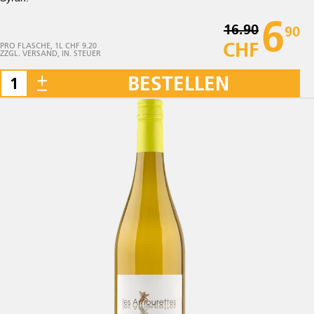
6
16.90
90
CHF
PRO FLASCHE, 1L CHF 9.20
ZZGL. VERSAND, IN. STEUER
BESTELLEN