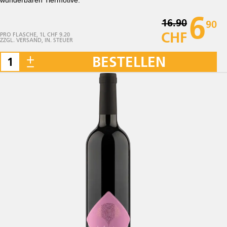
wunderbaren Tiermotive.
6
16.90
90
CHF
PRO FLASCHE, 1L CHF 9.20
ZZGL. VERSAND, IN. STEUER
BESTELLEN