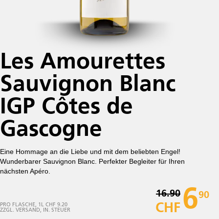
Les Amourettes
Sauvignon Blanc
IGP Côtes de
Gascogne
Eine Hommage an die Liebe und mit dem beliebten Engel!
Wunderbarer Sauvignon Blanc. Perfekter Begleiter für Ihren
nächsten Apéro.
6
16.90
90
CHF
PRO FLASCHE, 1L CHF 9.20
ZZGL. VERSAND, IN. STEUER