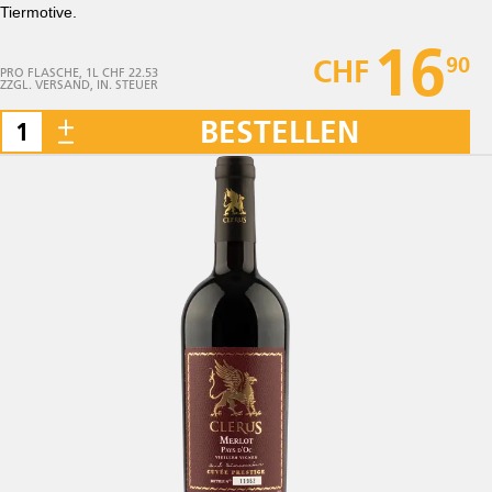
Tiermotive.
16
90
CHF
PRO FLASCHE, 1L CHF 22.53
ZZGL. VERSAND, IN. STEUER
BESTELLEN