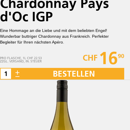
Chardonnay Pays
d'Oc IGP
Eine Hommage an die Liebe und mit dem beliebten Engel!
Wunderbar buttriger Chardonnay aus Frankreich. Perfekter
Begleiter für Ihren nächsten Apéro.
16
90
CHF
PRO FLASCHE, 1L CHF 22.53
ZZGL. VERSAND, IN. STEUER
BESTELLEN