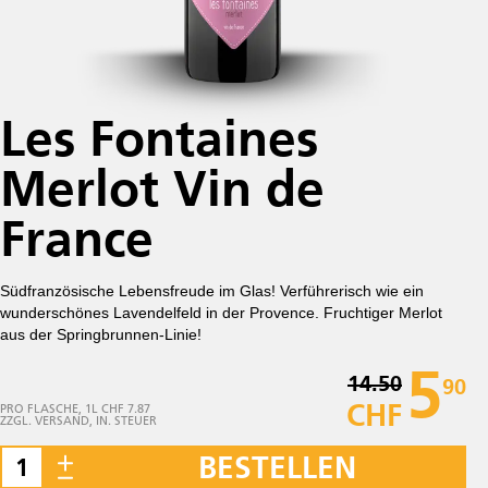
Les Fontaines
Merlot Vin de
France
Südfranzösische Lebensfreude im Glas! Verführerisch wie ein
wunderschönes Lavendelfeld in der Provence. Fruchtiger Merlot
aus der Springbrunnen-Linie!
5
14.50
90
CHF
PRO FLASCHE, 1L CHF 7.87
ZZGL. VERSAND, IN. STEUER
BESTELLEN