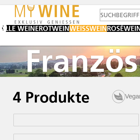
ALLE WEINE
ROTWEIN
WEISSWEIN
ROSÉWEI
Französ
4
Produkte
Vega