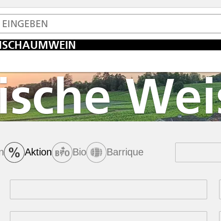
N
SCHAUMWEIN
ische We
n
Aktion
Bio
Barrique