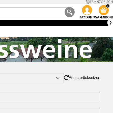
FRANZÖSISCH
0
ACCOUNT
WARENKORB
issweine
Filter zurücksetzen