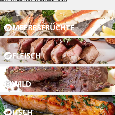
MEERESFRÜCHTE
FLEISCH
WILD
FISCH