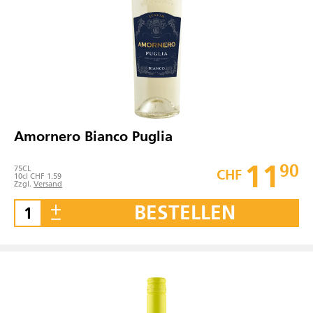
Amornero Bianco Puglia
11
90
75
CL
CHF
10cl CHF 1.59
Zzgl.
Versand
BESTELLEN