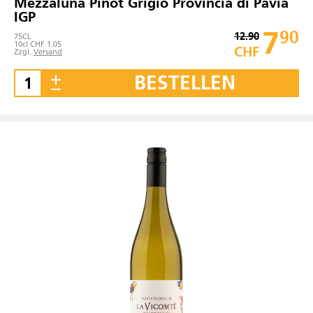
Mezzaluna Pinot Grigio Provincia di Pavia
IGP
7
90
12.90
75
CL
10cl CHF 1.05
CHF
Zzgl.
Versand
BESTELLEN