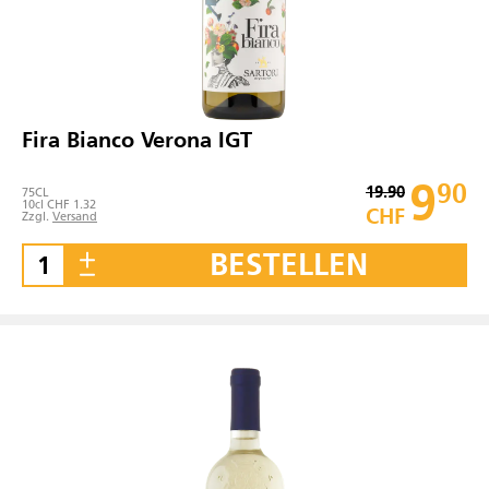
Fira Bianco Verona IGT
9
90
19.90
75
CL
10cl CHF 1.32
CHF
Zzgl.
Versand
BESTELLEN