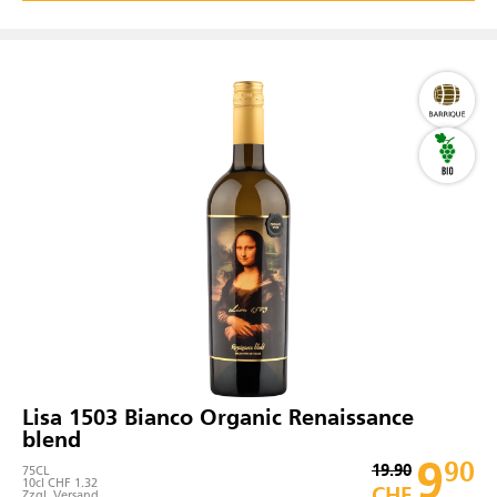
Lisa 1503 Bianco Organic Renaissance
blend
9
90
19.90
75
CL
10cl CHF 1.32
CHF
Zzgl.
Versand