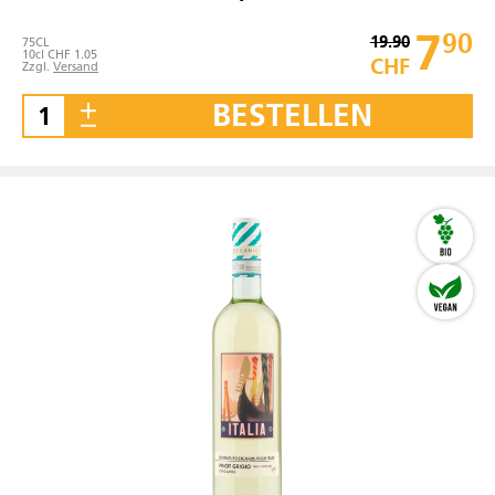
7
90
19.90
75
CL
10cl CHF 1.05
CHF
Zzgl.
Versand
BESTELLEN