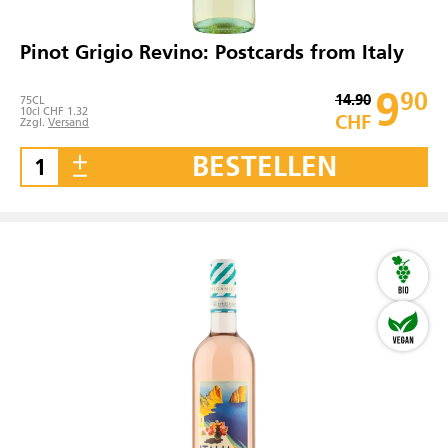
Pinot Grigio Revino: Postcards from Italy
9
90
14.90
75
CL
10cl CHF 1.32
CHF
Zzgl.
Versand
BESTELLEN