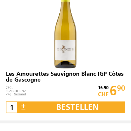
Les Amourettes Sauvignon Blanc IGP Côtes
de Gascogne
6
90
16.90
75
CL
10cl CHF 0.92
CHF
Zzgl.
Versand
BESTELLEN