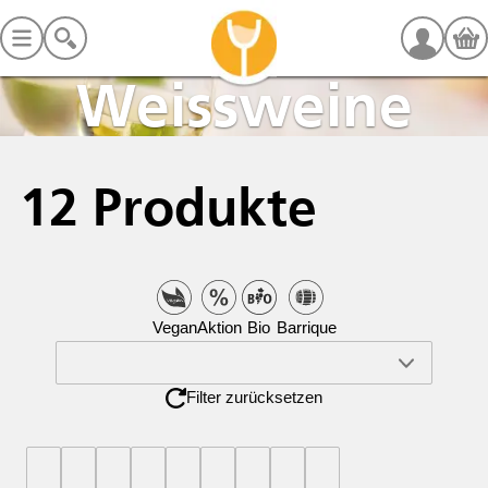
Weissweine
12
Produkte
Vegan
Aktion
Bio
Barrique
Filter zurücksetzen
Preis
Land
Anbauregion
Weingut
Rebsorte
Schwere
Passt
Jahrgang
Grösse