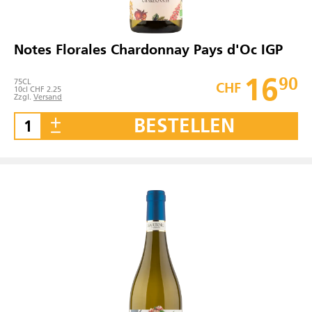
Notes Florales Chardonnay Pays d'Oc IGP
16
90
75
CL
CHF
10cl CHF 2.25
Zzgl.
Versand
BESTELLEN