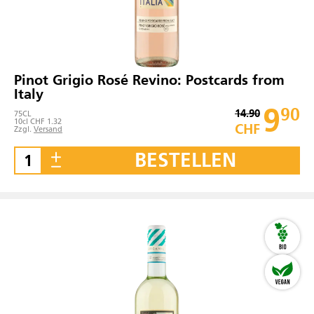
Pinot Grigio Rosé Revino: Postcards from
Italy
9
90
14.90
75
CL
10cl CHF 1.32
CHF
Zzgl.
Versand
BESTELLEN