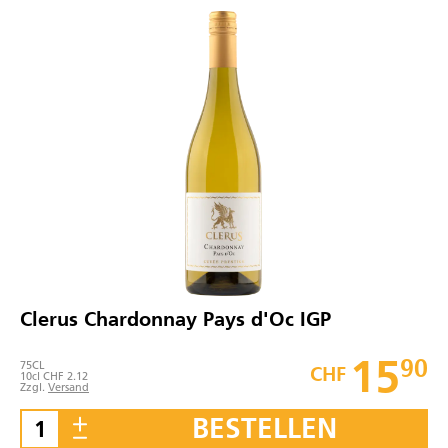
Clerus Chardonnay Pays d'Oc IGP
15
90
75
CL
CHF
10cl CHF 2.12
Zzgl.
Versand
BESTELLEN