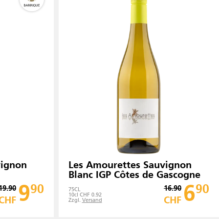
vignon
Les Amourettes Sauvignon
Blanc IGP Côtes de Gascogne
9
6
90
90
19.90
16.90
75
CL
10cl CHF 0.92
CHF
CHF
Zzgl.
Versand