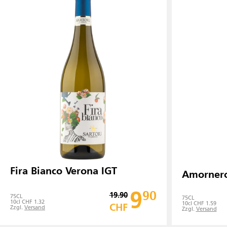
Fira Bianco Verona IGT
Amornero
9
90
19.90
75
CL
75
CL
10cl CHF 1.32
10cl CHF 1.59
CHF
Zzgl.
Versand
Zzgl.
Versand