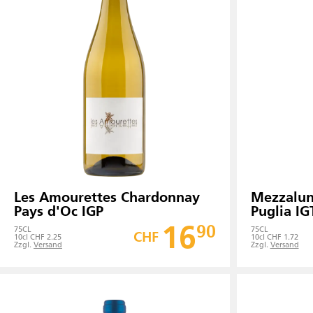
Les Amourettes Chardonnay
Mezzalun
Pays d'Oc IGP
Puglia IG
16
90
75
CL
75
CL
CHF
10cl CHF 2.25
10cl CHF 1.72
Zzgl.
Versand
Zzgl.
Versand