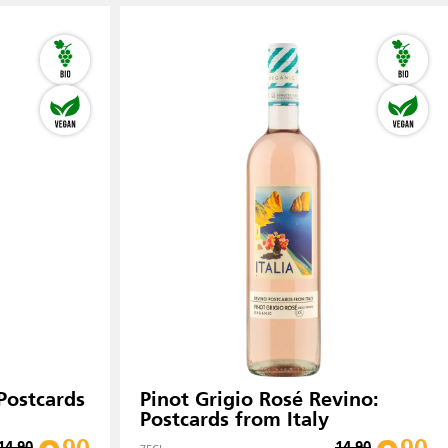
Postcards
Pinot Grigio Rosé Revino:
Postcards from Italy
14.90
14.90