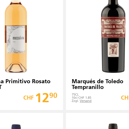
a Primitivo Rosato
Marqués de Toledo
T
Tempranillo
12
90
75
CL
CHF
CH
10cl CHF 1.85
Zzgl.
Versand