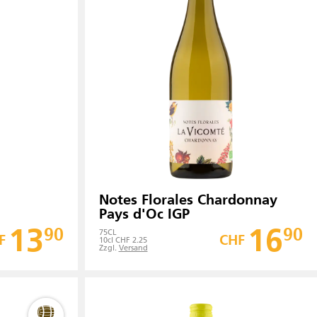
Notes Florales Chardonnay
Pays d'Oc IGP
13
16
90
90
75
CL
F
CHF
10cl CHF 2.25
Zzgl.
Versand