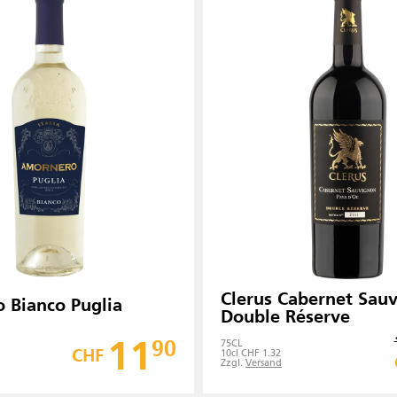
Clerus Cabernet Sau
 Bianco Puglia
Double Réserve
11
90
75
CL
CHF
10cl CHF 1.32
Zzgl.
Versand