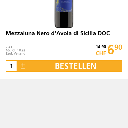
Mezzaluna Nero d'Avola di Sicilia DOC
6
90
14.90
75
CL
10cl CHF 0.92
CHF
Zzgl.
Versand
BESTELLEN