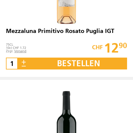
Mezzaluna Primitivo Rosato Puglia IGT
12
90
75
CL
CHF
10cl CHF 1.72
Zzgl.
Versand
BESTELLEN