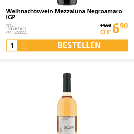
Weihnachtswein Mezzaluna Negroamaro
IGP
6
90
14.90
75
CL
10cl CHF 0.92
CHF
Zzgl.
Versand
BESTELLEN