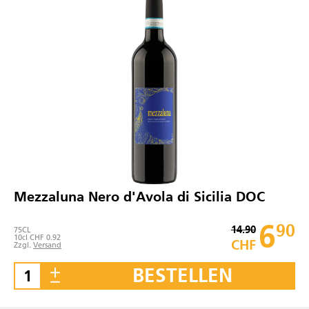
Mezzaluna Nero d'Avola di Sicilia DOC
6
90
14.90
75
CL
10cl CHF 0.92
CHF
Zzgl.
Versand
BESTELLEN