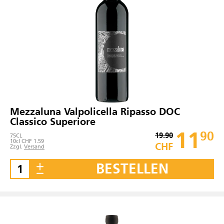
Mezzaluna Valpolicella Ripasso DOC
Classico Superiore
11
90
19.90
75
CL
10cl CHF 1.59
CHF
Zzgl.
Versand
BESTELLEN