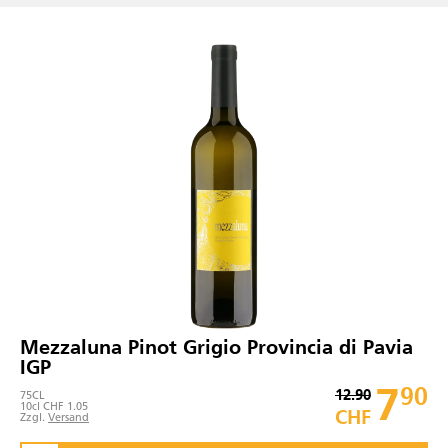
Mezzaluna Pinot Grigio Provincia di Pavia
IGP
7
90
12.90
75
CL
10cl CHF 1.05
CHF
Zzgl.
Versand