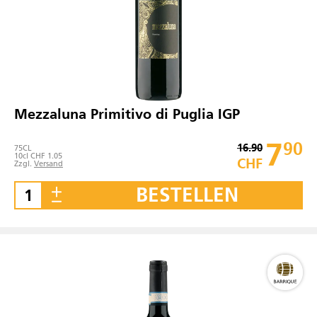
Mezzaluna Primitivo di Puglia IGP
7
90
16.90
75
CL
10cl CHF 1.05
CHF
Zzgl.
Versand
BESTELLEN