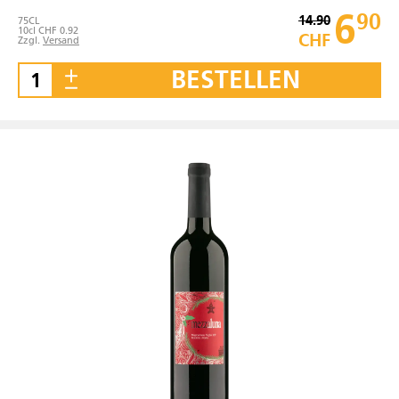
6
90
14.90
75
CL
10cl CHF 0.92
CHF
Zzgl.
Versand
BESTELLEN