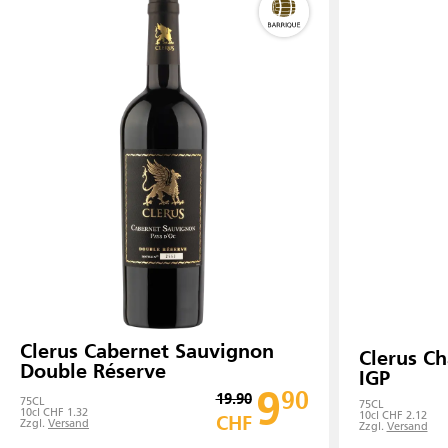
Clerus Cabernet Sauvignon
Clerus C
Double Réserve
IGP
9
90
19.90
75
CL
75
CL
10cl CHF 1.32
10cl CHF 2.12
CHF
Zzgl.
Versand
Zzgl.
Versand