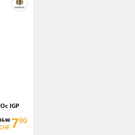
'Oc IGP
7
90
15.90
CHF