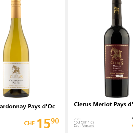
Clerus Merlot Pays d
hardonnay Pays d'Oc
15
90
75
CL
CHF
10cl CHF 1.05
Zzgl.
Versand