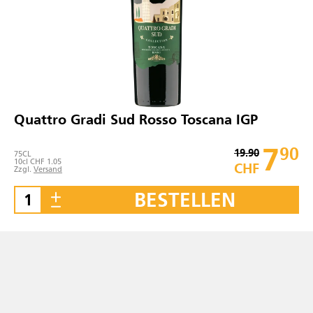
Quattro Gradi Sud Rosso Toscana IGP
7
90
19.90
75
CL
10cl CHF 1.05
CHF
Zzgl.
Versand
BESTELLEN