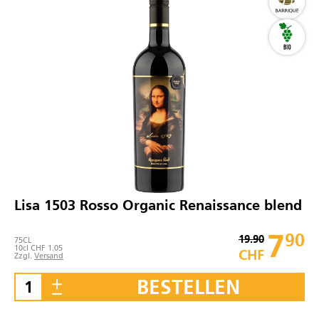
Lisa 1503 Rosso Organic Renaissance blend
7
90
19.90
75
CL
10cl CHF 1.05
CHF
Zzgl.
Versand
BESTELLEN