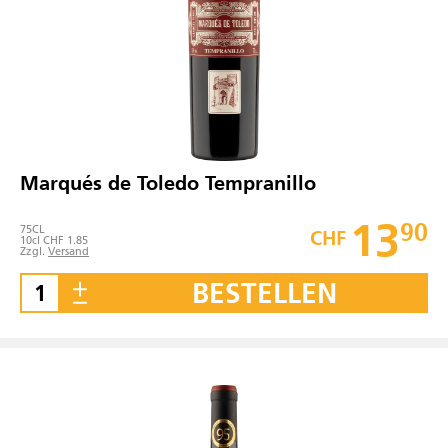
Marqués de Toledo Tempranillo
13
90
75
CL
CHF
10cl CHF 1.85
Zzgl.
Versand
BESTELLEN