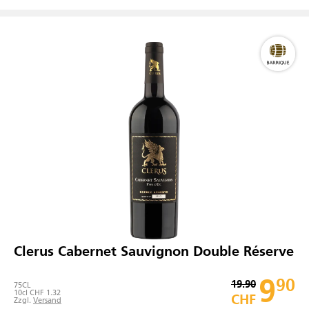
Clerus Cabernet Sauvignon Double Réserve
9
90
19.90
75
CL
10cl CHF 1.32
CHF
Zzgl.
Versand