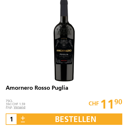
Amornero Rosso Puglia
11
90
75
CL
CHF
10cl CHF 1.59
Zzgl.
Versand
BESTELLEN