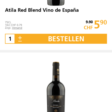
Atila Red Blend Vino de España
5
90
9.90
75
CL
10cl CHF 0.79
CHF
Zzgl.
Versand
BESTELLEN