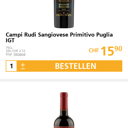
Campi Rudi Sangiovese Primitivo Puglia
IGT
15
90
75
CL
CHF
10cl CHF 2.12
Zzgl.
Versand
BESTELLEN