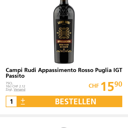
Campi Rudi Appassimento Rosso Puglia IGT
Passito
15
90
75
CL
CHF
10cl CHF 2.12
Zzgl.
Versand
BESTELLEN