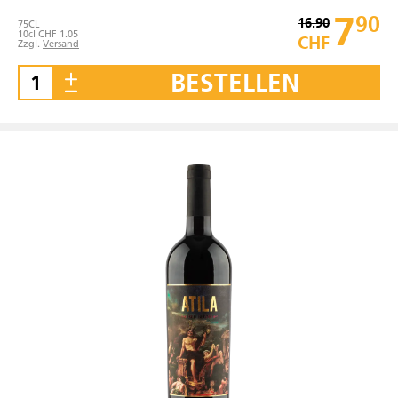
7
90
16.90
75
CL
10cl CHF 1.05
CHF
Zzgl.
Versand
BESTELLEN