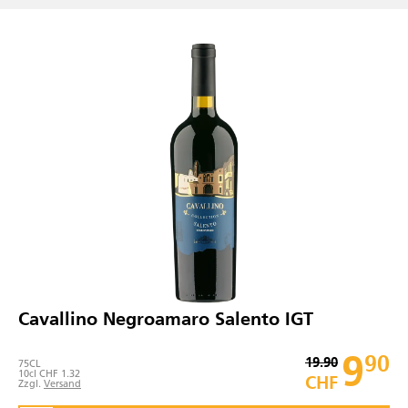
Cavallino Negroamaro Salento IGT
9
90
19.90
75
CL
10cl CHF 1.32
CHF
Zzgl.
Versand