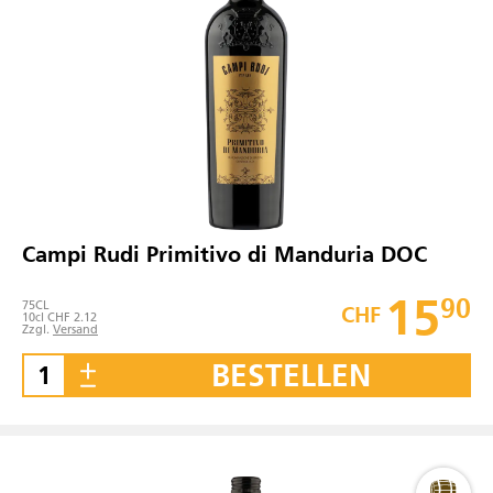
Campi Rudi Primitivo di Manduria DOC
15
90
75
CL
CHF
10cl CHF 2.12
Zzgl.
Versand
BESTELLEN