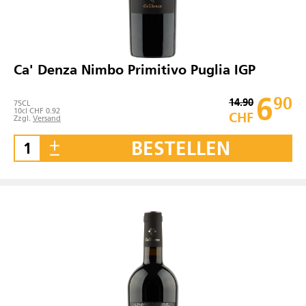
Ca' Denza Nimbo Primitivo Puglia IGP
6
90
14.90
75
CL
10cl CHF 0.92
CHF
Zzgl.
Versand
BESTELLEN