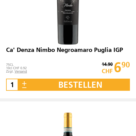
Ca' Denza Nimbo Negroamaro Puglia IGP
6
90
14.90
75
CL
10cl CHF 0.92
CHF
Zzgl.
Versand
BESTELLEN